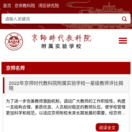
首页
京师教科院
湾区研究院
Togg
navi
京师名师
2022年京师时代教科院附属实验学校一星级教师评比揭
晓
为了进一步完善教师激励机制，调动广大教师的工作积极性，构建
一支结构合理、素质优良、人员相对稳定的教师队伍，使学校管理
更加科学和规范，以适应京师附校未来长期发展的需要，经京师教
科院研究决定，对在校教师进行星级、导师级、专家级教师进行认
定、评定。通过学校校委会讨论，本学期产生以下一星级教师。他
阅读全文
们分别是：语文组：黄丽；数学组：冯钰星；英语组：徐益兰；班