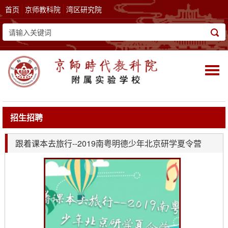
首页
京师教科院
湾区研究院
Togg
navi
招生招聘
跟着课本去旅行--2019南粤明德少年北京研学夏令营