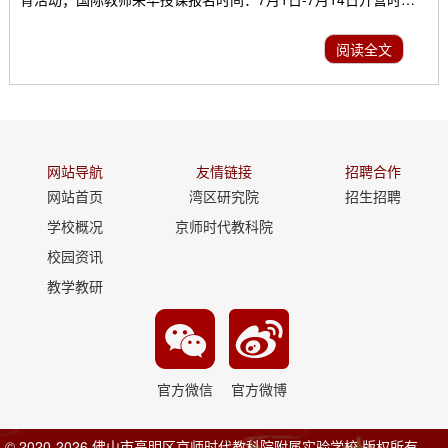
间：7月15日-7月21日开营地址：京师时代教科院附属实验学校组
织/支持机构北京大学国际教育交流研究中心美国加州圣地亚哥湖
阅读全文
滨联合教育局环球青少年大使计划组委会卓越国际学院（美国、英
国、澳大利亚、中国）国际共享协会美国国际学院培养目标1...
网站导航
友情链接
招聘合作
网站首页
湾区研究院
招生招聘
学校概况
京师时代教科院
校园资讯
教学教研
官方微信
官方微博
© 2020-2026 佛山市高明区京师时代教科院附属实验学校 版权所有