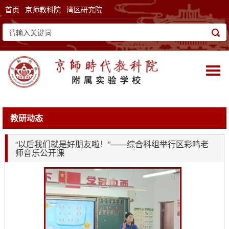
首页
京师教科院
湾区研究院
Togg
navi
教研动态
“以后我们就是好朋友啦！”——综合科组举行区彩鸣老
师音乐公开课