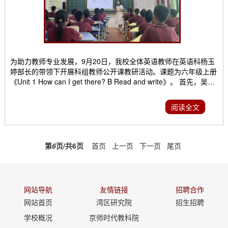
为助力教师专业发展，9月20日，我校全体英语教师在英语科杨玉
婷部长的带领下开展科组教师公开课教研活动。课题为六年级上册
《Unit 1 How can I get there? B Read and write》。 首先，吴仪
老师进行课堂展示，课程为六年级上册Unit1《How can I get
there》Read and write部分内容。吴仪老师教学基本功扎实，课
阅读全文
堂聚焦新课标，教学思路清晰，互动自然。其次，吴仪老师授课内
容为阅读课中的练习。教学目标明确，讲解过程中热...
第
6
页/共
6
页
首页
上一页
下一页
尾页
网站导航
友情链接
招聘合作
网站首页
湾区研究院
招生招聘
学校概况
京师时代教科院