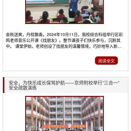
金秋送爽，丹桂飘香。2024年10月11日，我校综合科组举行区彩
鸣老师音乐公开课《找朋友》。整节课孩子们快乐参与，沉醉其
中。 课堂伊始，老师创设了找朋友的温馨情境，巧妙地导入新
课。区老师把律动、歌唱和游戏融为一体，孩子们在快乐的唱游中
纷纷找到了自己的朋友。 区老师利用“节奏九宫格”和“对号入座”小
阅读全文
游戏巩固孩子们的节奏训练，有趣又富有感染力，学生和听课老师
都非常投入。还把自我介绍的仪式和歌曲《找朋友》...
安全，为快乐成长保驾护航——京师附校举行”三合一”
安全疏散演练